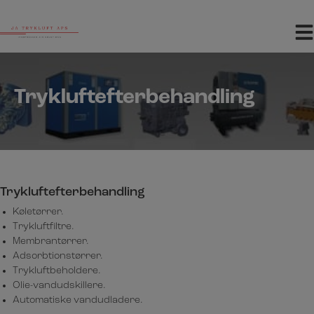
Hop
til
indholdet
Trykluftefterbehandling
Trykluftefterbehandling
Køletørrer.
Trykluftfiltre.
Membrantørrer.
Adsorbtionstørrer.
Trykluftbeholdere.
Olie-vandudskillere.
Automatiske vandudladere.