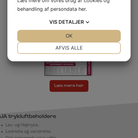
Læs mere om vores brug af cookies og
Olie-vandudskillere
behandling af persondata
her
.
VIS
DETALJER
JA
NEJ
OK
JA
NEJ
NØDVENDIGE
PRÆFERENCER
AFVIS ALLE
JA
NEJ
JA
NEJ
MARKETING
STATISTIK
Læs mere her
JA trykluftbeholdere
Lav- og Højtryks.
Lodrette og vandrette.