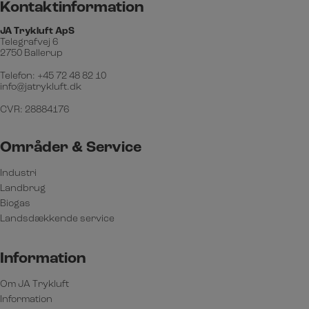
Kontaktinformation
JA Trykluft ApS
Telegrafvej 6
2750 Ballerup
Telefon:
+45 72 48 82 10
info@jatrykluft.dk
CVR: 28884176
Områder & Service
Industri
Landbrug
Biogas
Landsdækkende service
Information
Om JA Trykluft
Information