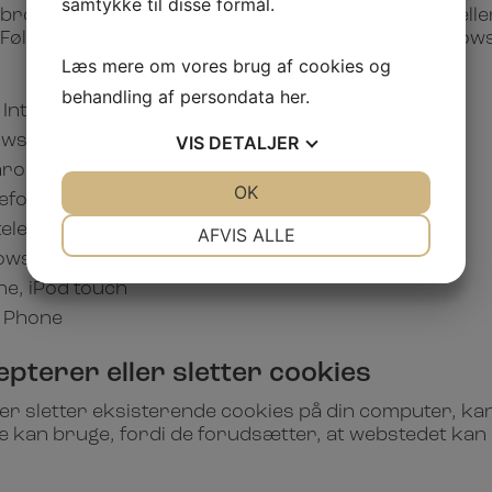
samtykke til disse formål.
rowsere tillader, at du sletter cookies enkeltvis ell
lg links nedenfor får at få vejledninger til din bro
Læs mere om vores brug af cookies og
behandling af persondata
her
.
t Internet Explorer
rowser
VIS
DETALJER
 Chrome browser
JA
NEJ
OK
JA
NEJ
irefox browser
NØDVENDIGE
PRÆFERENCER
telefoner
AFVIS ALLE
rowser
JA
NEJ
JA
NEJ
one, iPod touch
MARKETING
STATISTIK
s Phone
pterer eller sletter cookies
ller sletter eksisterende cookies på din computer, kan
 kan bruge, fordi de forudsætter, at webstedet kan 