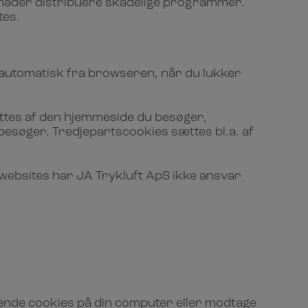
e måder distribuere skadelige programmer.
tes.
 automatisk fra browseren, når du lukker
ttes af den hjemmeside du besøger,
besøger. Tredjepartscookies sættes bl.a. af
e websites har JA Trykluft ApS ikke ansvar
terende cookies på din computer eller modtage