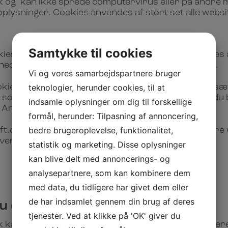
isk og kan ikke sprede computervirus eller på andr
lysninger. Cookies anvendes af stort set alle websi
Samtykke til cookies
okies og permanente cookies. Sessioncookies slettes
d i en bestemt tidsperiode hvorefter de udløber.
Vi og vores samarbejdspartnere bruger
teknologier, herunder cookies, til at
kies og tredjepartscookies. Førstepartscookies sæ
 som har elementer indlejret på den hjemmeside, du 
indsamle oplysninger om dig til forskellige
Analytics og WebTrends.
formål, herunder: Tilpasning af annoncering,
bedre brugeroplevelse, funktionalitet,
t.dk. Ved klik på funktioner, der navigerer til andr
nvendes.
statistik og marketing. Disse oplysninger
kan blive delt med annoncerings- og
analysepartnere, som kan kombinere dem
med data, du tidligere har givet dem eller
de har indsamlet gennem din brug af deres
du cookies
tjenester. Ved at klikke på 'OK' giver du
k kan du altid blokere for alle cookies, slette eksis