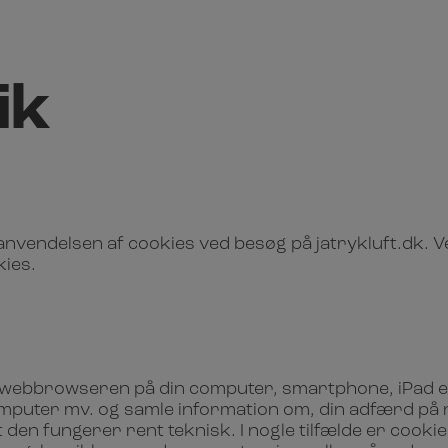
ik
 anvendelsen af cookies ved besøg på jatrykluft.dk.
kies.
s i webbrowseren på din computer, smartphone, iPad el
computer mv. og samle information om, din adfærd på n
en fungerer rent teknisk. I nogle tilfælde er cookies 