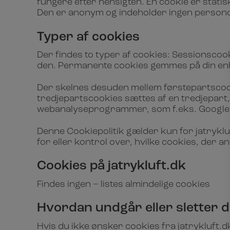
fungere efter hensigten. En cookie er stat
Den er anonym og indeholder ingen personop
Typer af cookies
Der findes to typer af cookies: Sessionsco
den. Permanente cookies gemmes på din enhe
Der skelnes desuden mellem førstepartscoo
tredjepartscookies sættes af en tredjepart,
webanalyseprogrammer, som f.eks. Google 
Denne Cookiepolitik gælder kun for jatrykluf
for eller kontrol over, hvilke cookies, der a
Cookies på jatrykluft.dk
Findes ingen – listes almindelige cookies
Hvordan undgår eller sletter 
Hvis du ikke ønsker cookies fra jatrykluft.d